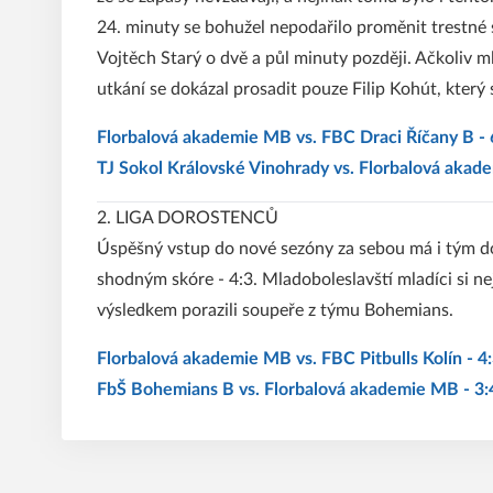
24. minuty se bohužel nepodařilo proměnit trestné st
Vojtěch Starý o dvě a půl minuty později. Ačkoliv ml
utkání se dokázal prosadit pouze Filip Kohút, který 
Florbalová akademie MB vs. FBC Draci Říčany B -
TJ Sokol Královské Vinohrady vs. Florbalová akad
2. LIGA DOROSTENCŮ
Úspěšný vstup do nové sezóny za sebou má i tým doros
shodným skóre - 4:3. Mladoboleslavští mladíci si ne
výsledkem porazili soupeře z týmu Bohemians.
Florbalová akademie MB vs. FBC Pitbulls Kolín - 4
FbŠ Bohemians B vs. Florbalová akademie MB - 3