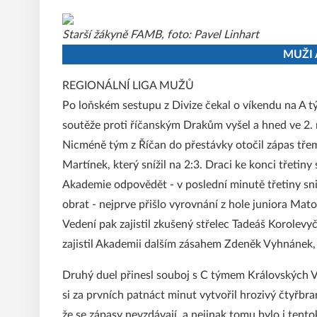
Starší žákyně FAMB, foto: Pavel Linhart
MUŽI 
REGIONÁLNÍ LIGA MUŽŮ
Po loňském sestupu z Divize čekal o víkendu na A t
soutěže proti říčanským Drakům vyšel a hned ve 2.
Nicméně tým z Říčan do přestávky otočil zápas tře
Martínek, který snížil na 2:3. Draci ke konci třetiny 
Akademie odpovědět - v poslední minutě třetiny sni
obrat - nejprve přišlo vyrovnání z hole juniora Mat
Vedení pak zajistil zkušený střelec Tadeáš Korolevyč.
zajistil Akademii dalším zásahem Zdeněk Vyhnánek, k
Druhý duel přinesl souboj s C týmem Královských 
si za prvních patnáct minut vytvořil hrozivý čtyřbr
že se zápasy nevzdávají, a nejinak tomu bylo i tento