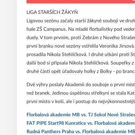
LIGA STARŠÍCH ŽÁKYŇ
Ligovou sezónu začaly starší žákyně souboji ve dru
hale ZŠ Campanus. Na mladé florbalistky pod vede
duely. V tom prvním, proti Zebrám z Nového Strašecí
první branku nové sezóny vstřelila Veronika Jirsová
prosadila Nikola Stehlíčková. I druhé utkání proti 
další bod si připsala Nikola Stehlíčková. Soupeřky 
druhé části opět úřadovaly holky z Bolky - po branc
Dvě výhry poslaly Akademii do souboje o první místo
než branek. Jedinou úspěšnou střelkyní se stala Kat
první místo v koši, ale i postup do nejvýkonnostnějš
Florbalová akademie MB vs. TJ Sokol Nové Strašec
FAT PIPE Start98 Kunratice vs. Florbalová akadem
Rudná Panthers Praha vs. Florbalová akademie MB