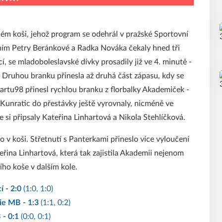
hém koši, jehož program se odehrál v pražské Sportovní
ním Petry Beránkové a Radka Nováka čekaly hned tři
, se mladoboleslavské dívky prosadily již ve 4. minutě -
. Druhou branku přinesla až druhá část zápasu, kdy se
Startu98 přinesl rychlou branku z florbalky Akademiček -
z Kunratic do přestávky ještě vyrovnaly, nicméně ve
e si připsaly Kateřina Linhartová a Nikola Stehlíčková.
 v koši. Střetnutí s Panterkami přineslo více vyloučení
eřina Linhartová, která tak zajistila Akademii nejenom
ího koše v dalším kole.
í - 2:0
(1:0, 1:0)
ie MB - 1:3
(1:1, 0:2)
 - 0:1
(0:0, 0:1)