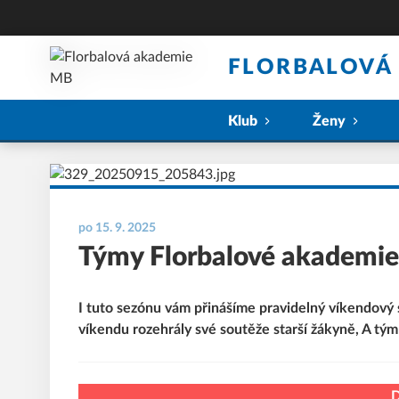
FLORBALOVÁ
Klub
Ženy
po 15. 9. 2025
Týmy Florbalové akademie 
I tuto sezónu vám přinášíme pravidelný víkendový 
víkendu rozehrály své soutěže starší žákyně, A tý