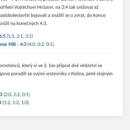
řílení Vojtěchovi Hrůzovi, na 2:4 tak snižoval až
adoboleslavští bojovali a snažili se o zvrat, do konce
snížil na konečných 4:3.
 6:5
(1:3, 2:1, 3:1)
emie MB - 4:3
(4:0, 0:2, 0:1)
tenců, který si ve 2. lize připsal dvě vítězství se
jprve poradili se svými vrstevníky z Kolína, poté stejným
:3
(2:0, 2:2, 0:1)
:4
(1:2, 1:2, 1:0)