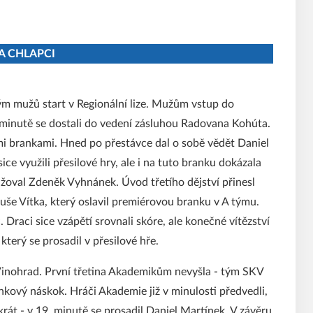
A CHLAPCI
ým mužů start v Regionální lize. Mužům vstup do
 minutě se dostali do vedení zásluhou Radovana Kohúta.
mi brankami. Hned po přestávce dal o sobě vědět Daniel
sice využili přesilové hry, ale i na tuto branku dokázala
žoval Zdeněk Vyhnánek. Úvod třetího dějství přinesl
ouše Vítka, který oslavil premiérovou branku v A týmu.
 Draci sice vzápětí srovnali skóre, ale konečné vítězství
terý se prosadil v přesilové hře.
Vinohrad. První třetina Akademikům nevyšla - tým SKV
ankový náskok. Hráči Akademie již v minulosti předvedli,
krát - v 19. minutě se prosadil Daniel Martínek. V závěru