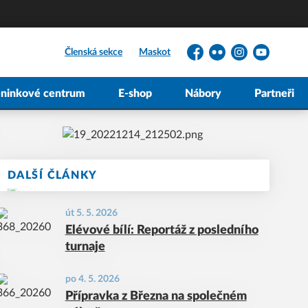
Členská sekce
Maskot
Facebook
Flickr
Instagram
YouTube
éninkové centrum
E-shop
Nábory
Partneři
DALŠÍ ČLÁNKY
út 5. 5. 2026
Elévové bílí: Reportáž z posledního
turnaje
po 4. 5. 2026
Přípravka z Března na společném