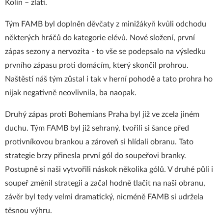
Kolín – zlatí.
Tým FAMB byl doplněn děvčaty z minižákyň kvůli odchodu
některých hráčů do kategorie elévů. Nové složení, první
zápas sezony a nervozita - to vše se podepsalo na výsledku
prvního zápasu proti domácím, který skončil prohrou.
Naštěstí náš tým zůstal i tak v herní pohodě a tato prohra ho
nijak negativně neovlivnila, ba naopak.
Druhý zápas proti Bohemians Praha byl již ve zcela jiném
duchu. Tým FAMB byl již sehraný, tvořili si šance před
protivníkovou brankou a zároveň si hlídali obranu. Tato
strategie brzy přinesla první gól do soupeřovi branky.
Postupně si naši vytvořili náskok několika gólů. V druhé půli i
soupeř změnil strategii a začal hodně tlačit na naši obranu,
závěr byl tedy velmi dramatický, nicméně FAMB si udržela
těsnou výhru.