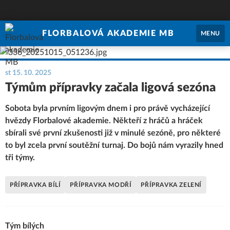
FLORBALOVÁ AKADEMIE MB
MENU
st 15. 10. 2025
Týmům přípravky začala ligová sezóna
Sobota byla prvním ligovým dnem i pro právě vycházející
hvězdy Florbalové akademie. Někteří z hráčů a hráček
sbírali své první zkušenosti již v minulé sezóně, pro některé
to byl zcela první soutěžní turnaj. Do bojů nám vyrazily hned
tři týmy.
PŘÍPRAVKA BÍLÍ
PŘÍPRAVKA MODŘÍ
PŘÍPRAVKA ZELENÍ
Tým bílých