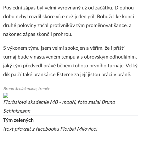
Poslední zápas byl velmi vyrovnaný už od začátku. Dlouhou
dobu nebyl rozdíl skóre více než jeden gól. Bohužel ke konci
druhé poloviny začal protivníkův tým proměňovat šance, a
nakonec zápas skončil prohrou.
S výkonem týmu jsem velmi spokojen a věřím, že i příští
turnaj bude v nastaveném tempu a s obrovským odhodláním,
jaký tým předvedl právě během tohoto prvního turnaje. Velký
dík patří také brankářce Esterce za její jistou práci v bráně.
Bruno Schinkmann, trenér
Florbalová akademie MB - modří, foto zaslal Bruno
Schinkmann
Tým zelených
(text převzat z facebooku Florbal Milovice)