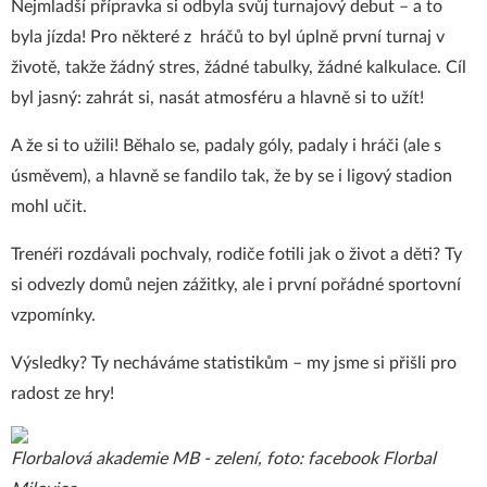
Nejmladší přípravka si odbyla svůj turnajový debut – a to
byla jízda! Pro některé z hráčů to byl úplně první turnaj v
životě, takže žádný stres, žádné tabulky, žádné kalkulace. Cíl
byl jasný: zahrát si, nasát atmosféru a hlavně si to užít!
A že si to užili! Běhalo se, padaly góly, padaly i hráči (ale s
úsměvem), a hlavně se fandilo tak, že by se i ligový stadion
mohl učit.
Trenéři rozdávali pochvaly, rodiče fotili jak o život a děti? Ty
si odvezly domů nejen zážitky, ale i první pořádné sportovní
vzpomínky.
Výsledky? Ty necháváme statistikům – my jsme si přišli pro
radost ze hry!
Florbalová akademie MB - zelení, foto: facebook Florbal