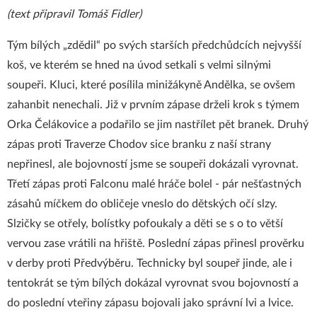
(text připravil Tomáš Fidler)
Tým bílých „zdědil“ po svých starších předchůdcích nejvyšší
koš, ve kterém se hned na úvod setkali s velmi silnými
soupeři. Kluci, které posílila minižákyně Andělka, se ovšem
zahanbit nenechali. Již v prvním zápase drželi krok s týmem
Orka Čelákovice a podařilo se jim nastřílet pět branek. Druhý
zápas proti Traverze Chodov sice branku z naší strany
nepřinesl, ale bojovností jsme se soupeři dokázali vyrovnat.
Třetí zápas proti Falconu malé hráče bolel - pár nešťastných
zásahů míčkem do obličeje vneslo do dětských očí slzy.
Slzičky se otřely, bolístky pofoukaly a děti se s o to větší
vervou zase vrátili na hřiště. Poslední zápas přinesl prověrku
v derby proti Předvýběru. Technicky byl soupeř jinde, ale i
tentokrát se tým bílých dokázal vyrovnat svou bojovností a
do poslední vteřiny zápasu bojovali jako správní lvi a lvice.