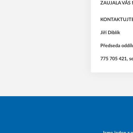
ZAUJALA VÁS 
KONTAKTUJTE
Jiří Diblík
Předseda oddíl
775 705 421, s