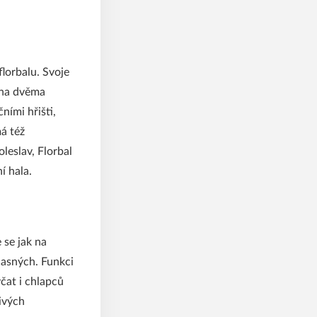
florbalu. Svoje
vena dvěma
ími hřišti,
á též
leslav, Florbal
í hala.
 se jak na
časných. Funkci
čat i chlapců
livých