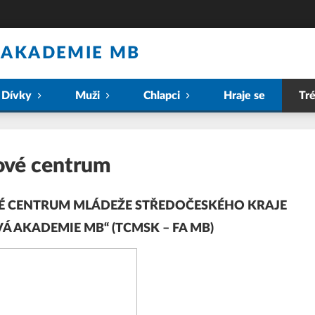
 AKADEMIE MB
Dívky
Muži
Chlapci
Hraje se
Tr
ové centrum
É CENTRUM MLÁDEŽE STŘEDOČESKÉHO KRAJE
Á AKADEMIE MB“ (TCMSK – FA MB)