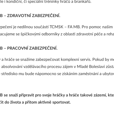
e i kondiční, či speciální tréninky hráčů a brankařů.
B – ZDRAVOTNÍ ZABEZPEČENÍ.
zpečení je nedílnou součástí TCMSK – FA MB. Pro pomoc našim
cujeme se špičkovými odborníky z oblasti zdravotní péče a reha
B – PRACOVNÍ ZABEZPEČENÍ.
 a hráče se snažíme zabezpečovat komplexní servis. Pokud by m
 absolvování vzdělávacího procesu zájem v Mladé Boleslavi zůstat
é středisko mu bude nápomocno se získáním zaměstnání a ubyto
 se snaží připravit pro svoje hráčky a hráče takové zázemí,
kte
t do života a přitom aktivně sportovat.