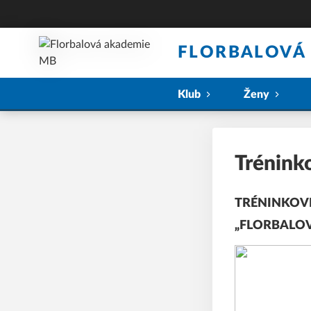
FLORBALOVÁ
Klub
Ženy
Trénink
TRÉNINKOV
„FLORBALOV