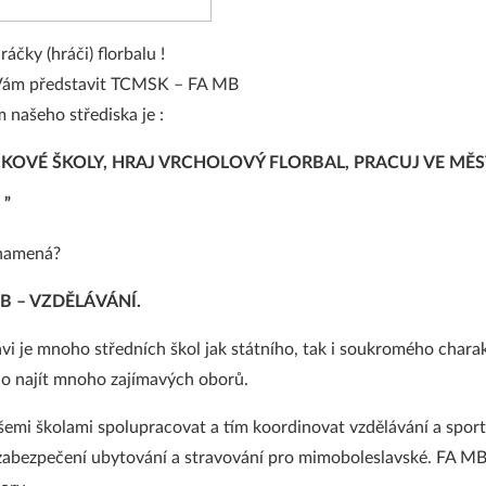
ráčky (hráči) florbalu !
 Vám představit TCMSK – FA MB
našeho střediska je :
ČKOVÉ ŠKOLY, HRAJ VRCHOLOVÝ FLORBAL, PRACUJ VE MĚ
 „
znamená?
B – VZDĚLÁVÁNÍ.
vi je mnoho středních škol jak státního, tak i soukromého chara
no najít mnoho zajímavých oborů.
všemi školami spolupracovat a tím koordinovat vzdělávání a sport
 zabezpečení ubytování a stravování pro mimoboleslavské. FA MB 