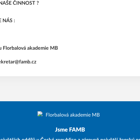
NAŠE ČINNOST ?
 NÁS :
u Florbalová akademie MB
ekretar@famb.cz
Jsme FAMB