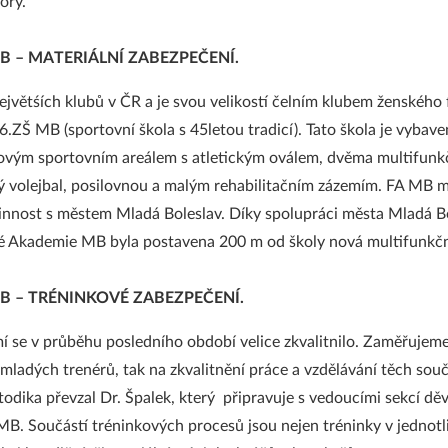
tory.
B – MATERIÁLNÍ ZABEZPEČENÍ.
největśích klubů v ČR a je svou velikostí čelním klubem ženského 
.ZŠ MB (sportovní škola s 45letou tradicí). Tato škola je vyba
ovým sportovním areálem s atletickým oválem, dvěma multifunkčn
ý volejbal, posilovnou a malým rehabilitačním zázemím. FA MB m
nnost s městem Mladá Boleslav. Díky spolupráci města Mladá Bo
é Akademie MB byla postavena 200 m od školy nová multifunkčn
B – TRÉNINKOVÉ ZABEZPEČENÍ.
í se v průběhu posledního období velice zkvalitnilo. Zaměřujeme
j mladých trenérů, tak na zkvalitnění práce a vzdělávání těch sou
todika převzal Dr. Špalek, který připravuje s vedoucími sekcí děv
 MB. Součástí tréninkových procesů jsou nejen tréninky v jednot