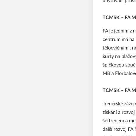
ubytovací pros
TCMSK – FA M
FA je jedním z 
centrum má na 6
tělocvičnami, n
kurty na plážov
špičkovou souči
MB a Florbalov
TCMSK – FA M
Trenérské zázem
získání a rozvo
šéftrenéra a me
další rozvoj FA