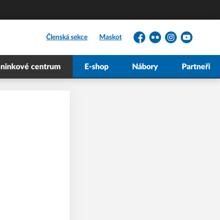
Členská sekce
Maskot
Facebook
Flickr
Instagram
YouTube
éninkové centrum
E-shop
Nábory
Partneři