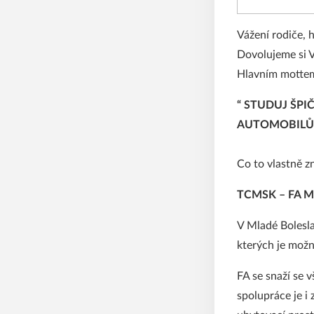
Vážení rodiče, h
Dovolujeme si
Hlavním mottem 
“ STUDUJ ŠPI
AUTOMOBILŮ
Co to vlastně 
TCMSK – FA M
V Mladé Bolesla
kterých je mož
FA se snaží se 
spolupráce je i