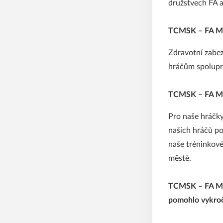
družstvech FA al
TCMSK – FA M
Zdravotní zabe
hráčům spolupra
TCMSK – FA M
Pro naše hráčky
našich hráčů po
naše tréninkov
městě.
TCMSK
– FA MB
pomohlo vykroči