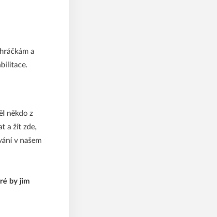
 hráčkám a
bilitace.
ěl někdo z
 a žít zde,
vání v našem
ré by jim