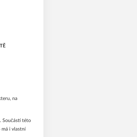
STĚ
kteru, na
. Součástí této
má i vlastní