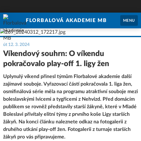
FLORBALOVÁ AKADEMIE MB
MENU
út 12. 3. 2024
Víkendový souhrn: O víkendu
pokračovalo play-off 1. ligy žen
Uplynulý víkend přinesl týmům Florbalové akademie další
zajímavé souboje. Vyřazovací částí pokračovala 1. liga žen,
osmifinálová série měla na programu atraktivní souboje mezi
boleslavskými lvicemi a tygřicemi z Nehvizd. Před domácím
publikem se rovněž představily starší žákyně, které v Mladé
Boleslavi přivítaly elitní týmy z prvního koše Ligy starších
žákyň. Na konci článku naleznete odkaz na fotogalerii z
druhého utkání play-off žen. Fotogalerii z turnaje starších
žákyň pro vás připravujeme.