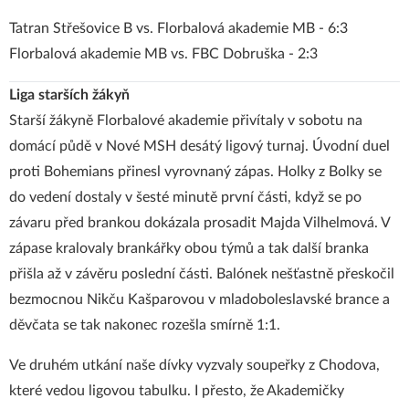
Tatran Střešovice B vs. Florbalová akademie MB - 6:3
Florbalová akademie MB vs. FBC Dobruška - 2:3
Liga starších žákyň
Starší žákyně Florbalové akademie přivítaly v sobotu na
domácí půdě v Nové MSH desátý ligový turnaj. Úvodní duel
proti Bohemians přinesl vyrovnaný zápas. Holky z Bolky se
do vedení dostaly v šesté minutě první části, když se po
závaru před brankou dokázala prosadit Majda Vilhelmová. V
zápase kralovaly brankářky obou týmů a tak další branka
přišla až v závěru poslední části. Balónek nešťastně přeskočil
bezmocnou Nikču Kašparovou v mladoboleslavské brance a
děvčata se tak nakonec rozešla smírně 1:1.
Ve druhém utkání naše dívky vyzvaly soupeřky z Chodova,
které vedou ligovou tabulku. I přesto, že Akademičky