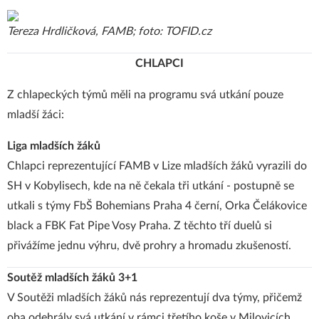
Tereza Hrdličková, FAMB; foto: TOFID.cz
CHLAPCI
Z chlapeckých týmů měli na programu svá utkání pouze
mladší žáci:
Liga mladších žáků
Chlapci reprezentující FAMB v Lize mladších žáků vyrazili do
SH v Kobylisech, kde na ně čekala tři utkání - postupně se
utkali s týmy FbŠ Bohemians Praha 4 černí, Orka Čelákovice
black a FBK Fat Pipe Vosy Praha. Z těchto tří duelů si
přivážíme jednu výhru, dvě prohry a hromadu zkušeností.
Soutěž mladších žáků 3+1
V Soutěži mladších žáků nás reprezentují dva týmy, přičemž
oba odehrály svá utkání v rámci třetího koše v Milovicích.