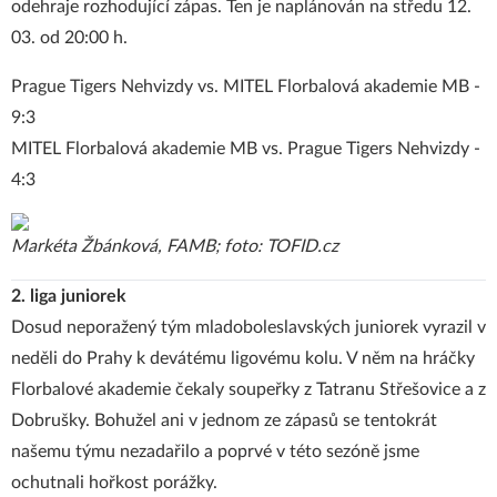
odehraje rozhodující zápas. Ten je naplánován na středu 12.
03. od 20:00 h.
Prague Tigers Nehvizdy vs. MITEL Florbalová akademie MB -
9:3
MITEL Florbalová akademie MB vs. Prague Tigers Nehvizdy -
4:3
Markéta Žbánková, FAMB; foto: TOFID.cz
2. liga juniorek
Dosud neporažený tým mladoboleslavských juniorek vyrazil v
neděli do Prahy k devátému ligovému kolu. V něm na hráčky
Florbalové akademie čekaly soupeřky z Tatranu Střešovice a z
Dobrušky. Bohužel ani v jednom ze zápasů se tentokrát
našemu týmu nezadařilo a poprvé v této sezóně jsme
ochutnali hořkost porážky.