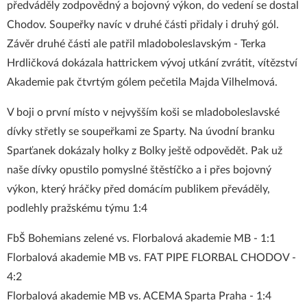
předváděly zodpovědný a bojovný výkon, do vedení se dostal
Chodov. Soupeřky navíc v druhé části přidaly i druhý gól.
Závěr druhé části ale patřil mladoboleslavským - Terka
Hrdličková dokázala hattrickem vývoj utkání zvrátit, vítězství
Akademie pak čtvrtým gólem pečetila Majda Vilhelmová.
V boji o první místo v nejvyšším koši se mladoboleslavské
dívky střetly se soupeřkami ze Sparty. Na úvodní branku
Sparťanek dokázaly holky z Bolky ještě odpovědět. Pak už
naše dívky opustilo pomyslné štěstíčko a i přes bojovný
výkon, který hráčky před domácím publikem převáděly,
podlehly pražskému týmu 1:4
FbŠ Bohemians zelené vs. Florbalová akademie MB - 1:1
Florbalová akademie MB vs. FAT PIPE FLORBAL CHODOV -
4:2
Florbalová akademie MB vs. ACEMA Sparta Praha - 1:4