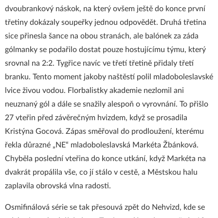
dvoubrankový náskok, na který ovšem ještě do konce první
třetiny dokázaly soupeřky jednou odpovědět. Druhá třetina
sice přinesla šance na obou stranách, ale balónek za záda
gólmanky se podařilo dostat pouze hostujícímu týmu, který
srovnal na 2:2. Tygřice navíc ve třetí třetině přidaly třetí
branku. Tento moment jakoby naštěstí polil mladoboleslavské
lvice živou vodou. Florbalistky akademie nezlomil ani
neuznaný gól a dále se snažily alespoň o vyrovnání. To přišlo
27 vteřin před závěrečným hvizdem, když se prosadila
Kristýna Gocová. Zápas směřoval do prodloužení, kterému
řekla důrazné „NE“ mladoboleslavská Markéta Žbánková.
Chyběla poslední vteřina do konce utkání, když Markéta na
dvakrát propálila vše, co jí stálo v cestě, a Městskou halu
zaplavila obrovská vlna radosti.
Osmifinálová série se tak přesouvá zpět do Nehvizd, kde se