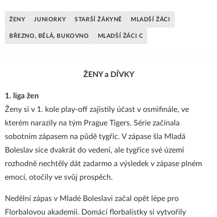
ŽENY
JUNIORKY
STARŠÍ ŽÁKYNĚ
MLADŠÍ ŽÁCI
BŘEZNO, BĚLÁ, BUKOVNO
MLADŠÍ ŽÁCI C
ŽENY a DÍVKY
1. liga žen
Ženy si v 1. kole play-off zajistily účast v osmifinále, ve
kterém narazily na tým Prague Tigers. Série začínala
sobotním zápasem na půdě tygřic. V zápase šla Mladá
Boleslav sice dvakrát do vedení, ale tygřice své území
rozhodně nechtěly dát zadarmo a výsledek v zápase plném
emocí, otočily ve svůj prospěch.
Nedělní zápas v Mladé Boleslavi začal opět lépe pro
Florbalovou akademii. Domácí florbalistky si vytvořily