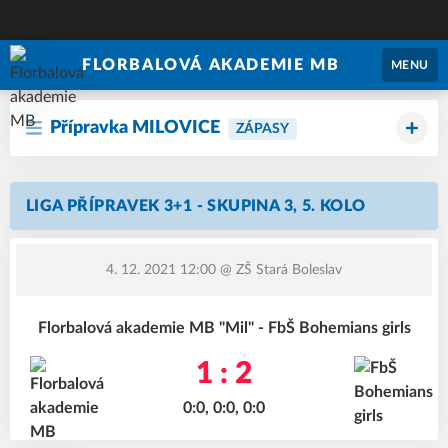
FLORBALOVÁ AKADEMIE MB
MENU
Přípravka MILOVICE
ZÁPASY
LIGA PŘÍPRAVEK 3+1 - SKUPINA 3, 5. KOLO
4. 12. 2021 12:00
@ ZŠ Stará Boleslav
Florbalová akademie MB "Mil" - FbŠ Bohemians girls
1 : 2
0:0, 0:0, 0:0