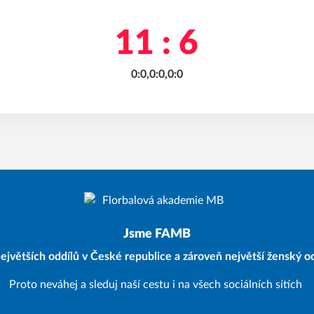
11 : 6
0:0,0:0,0:0
Jsme FAMB
ejvětších oddílů v České republice a zároveň největší ženský od
Proto neváhej a sleduj naší cestu i na všech sociálních sítích