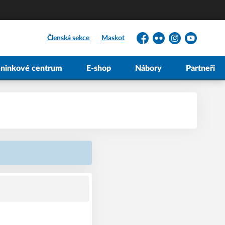
Členská sekce
Maskot
Facebook
Flickr
Instagram
YouTube
éninkové centrum
E-shop
Nábory
Partneři