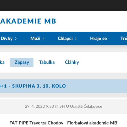
 AKADEMIE MB
Dívky
Muži
Chlapci
Hraje se
Tr
ka
Zápasy
Tabulka
Články
+1 - SKUPINA 3, 10. KOLO
29. 4. 2023 9:30
@ SH U Učiliště Čelákovice
FAT PIPE Traverza Chodov - Florbalová akademie MB