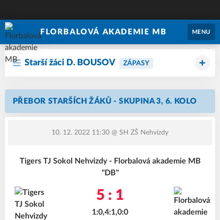
FLORBALOVÁ AKADEMIE MB
MENU
Starší žáci D. BOUSOV
ZÁPASY
PŘEBOR STARŠÍCH ŽÁKŮ - SKUPINA 3, 6. KOLO
10. 12. 2022 11:30
@ SH ZŠ Nehvizdy
Tigers TJ Sokol Nehvizdy - Florbalová akademie MB
"DB"
5 : 1
1:0,4:1,0:0