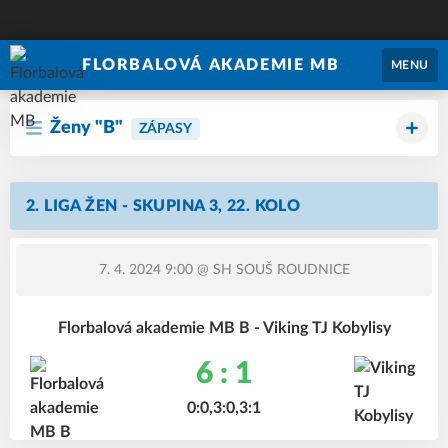
FLORBALOVÁ AKADEMIE MB
MENU
Ženy "B"
ZÁPASY
2. LIGA ŽEN - SKUPINA 3, 22. KOLO
7. 4. 2024 9:00
@ SH SOUŠ ROUDNICE
Florbalová akademie MB B - Viking TJ Kobylisy
6 : 1
0:0,3:0,3:1