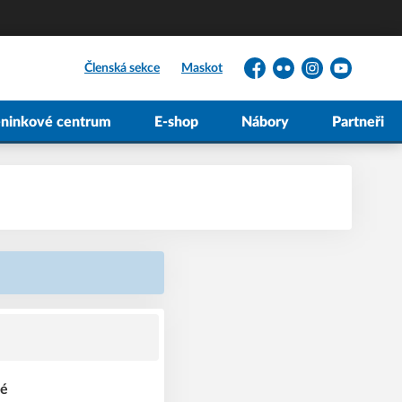
Členská sekce
Maskot
Facebook
Flickr
Instagram
YouTube
éninkové centrum
E-shop
Nábory
Partneři
lé