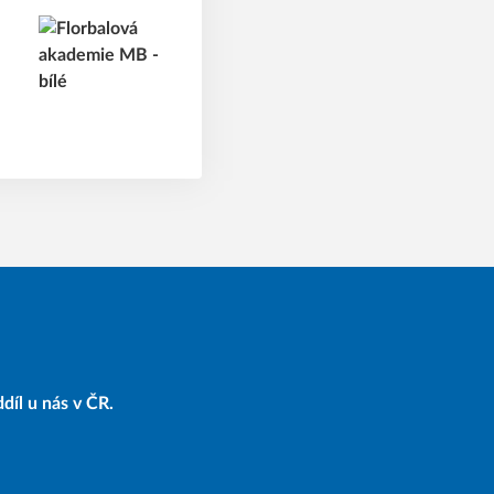
díl u nás v ČR.