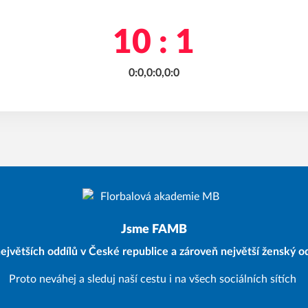
10 : 1
0:0,0:0,0:0
Jsme FAMB
ejvětších oddílů v České republice a zároveň největší ženský od
Proto neváhej a sleduj naší cestu i na všech sociálních sítích