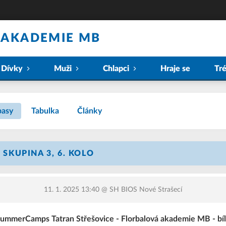
 AKADEMIE MB
Dívky
Muži
Chlapci
Hraje se
Tr
pasy
Tabulka
Články
- SKUPINA 3, 6. KOLO
11. 1. 2025 13:40
@ SH BIOS Nové Strašecí
ummerCamps Tatran Střešovice - Florbalová akademie MB - bí