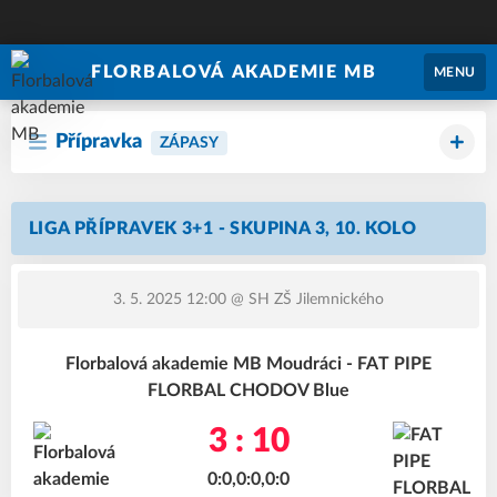
FLORBALOVÁ AKADEMIE MB
MENU
Přípravka
ZÁPASY
LIGA PŘÍPRAVEK 3+1 - SKUPINA 3, 10. KOLO
3. 5. 2025 12:00
@ SH ZŠ Jilemnického
Florbalová akademie MB Moudráci - FAT PIPE
FLORBAL CHODOV Blue
3 : 10
0:0,0:0,0:0