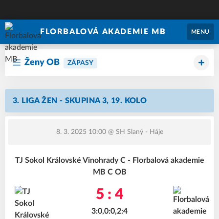
FLORBALOVÁ AKADEMIE MB
MENU
Ženy OB
ZÁPASY
3. LIGA ŽEN - SKUPINA 3, 19. KOLO
8. 3. 2025 10:00
@ SH Slaný - Háje
TJ Sokol Královské Vinohrady C - Florbalová akademie
MB C OB
5 : 4
3:0,0:0,2:4