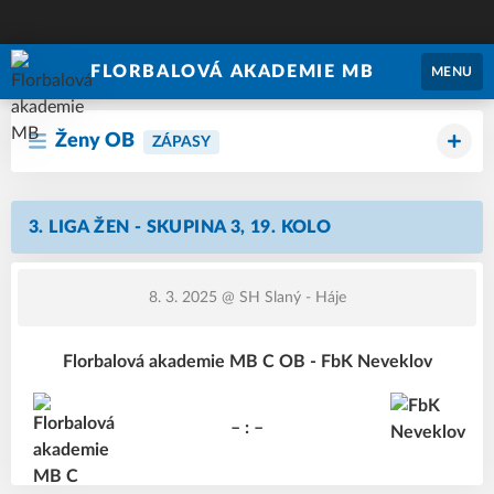
FLORBALOVÁ AKADEMIE MB
MENU
Ženy OB
ZÁPASY
3. LIGA ŽEN - SKUPINA 3, 19. KOLO
8. 3. 2025
@ SH Slaný - Háje
Florbalová akademie MB C OB - FbK Neveklov
– : –