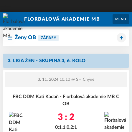
FLORBALOVÁ AKADEMIE MB
MENU
Ženy OB
ZÁPASY
3. LIGA ŽEN - SKUPINA 3, 6. KOLO
3. 11. 2024 10:10
@ SH Chýně
FBC DDM Kati Kadaň - Florbalová akademie MB C
OB
3 : 2
0:1,1:0,2:1