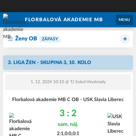
FLORBALOVÁ AKADEMIE MB
MENU
Ženy OB
ZÁPASY
3. LIGA ŽEN - SKUPINA 3, 10. KOLO
1. 12. 2024 10:10
@ TJ Sokol Vinohrady
Florbalová akademie MB C OB - USK Slavia Liberec
3 : 2
sam. náj.
2:1,0:0,0:1