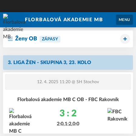
FLORBALOVÁ AKADEMIE MB
MENU
Ženy OB
ZÁPASY
3. LIGA ŽEN - SKUPINA 3, 23. KOLO
12. 4. 2025 11:20
@ SH Stochov
Florbalová akademie MB C OB - FBC Rakovník
3 : 2
2:0,1:2,0:0