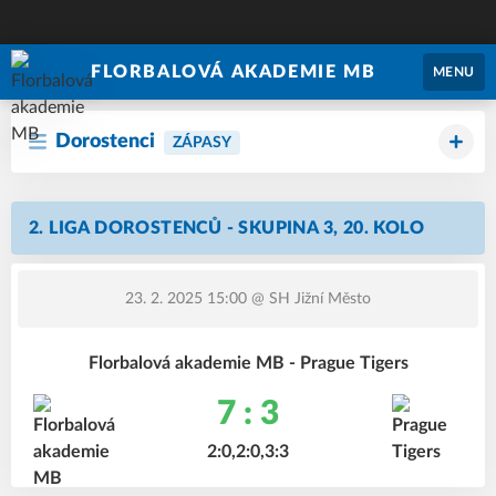
FLORBALOVÁ AKADEMIE MB
MENU
Dorostenci
ZÁPASY
2. LIGA DOROSTENCŮ - SKUPINA 3, 20. KOLO
23. 2. 2025 15:00
@ SH Jižní Město
Florbalová akademie MB - Prague Tigers
7 : 3
2:0,2:0,3:3