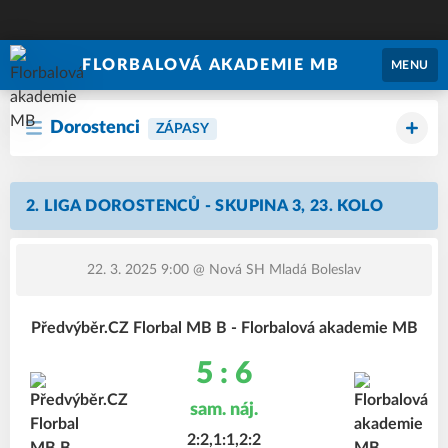
FLORBALOVÁ AKADEMIE MB
MENU
Dorostenci
ZÁPASY
2. LIGA DOROSTENCŮ - SKUPINA 3, 23. KOLO
22. 3. 2025 9:00
@ Nová SH Mladá Boleslav
Předvýběr.CZ Florbal MB B - Florbalová akademie MB
5 : 6
sam. náj.
2:2,1:1,2:2