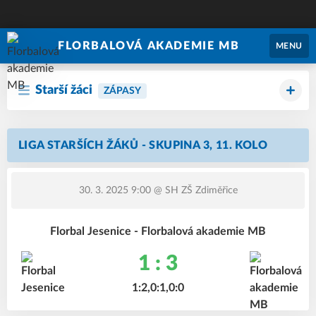
FLORBALOVÁ AKADEMIE MB
MENU
Starší žáci
ZÁPASY
LIGA STARŠÍCH ŽÁKŮ - SKUPINA 3, 11. KOLO
30. 3. 2025 9:00
@ SH ZŠ Zdiměřice
Florbal Jesenice - Florbalová akademie MB
1 : 3
1:2,0:1,0:0