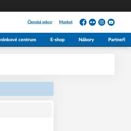
Členská sekce
Maskot
Facebook
Flickr
Instagram
YouTube
éninkové centrum
E-shop
Nábory
Partneři