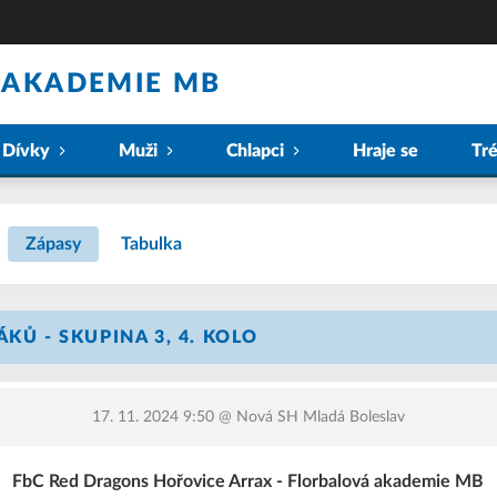
 AKADEMIE MB
Dívky
Muži
Chlapci
Hraje se
Tr
Zápasy
Tabulka
KŮ - SKUPINA 3, 4. KOLO
17. 11. 2024 9:50
@ Nová SH Mladá Boleslav
FbC Red Dragons Hořovice Arrax - Florbalová akademie MB