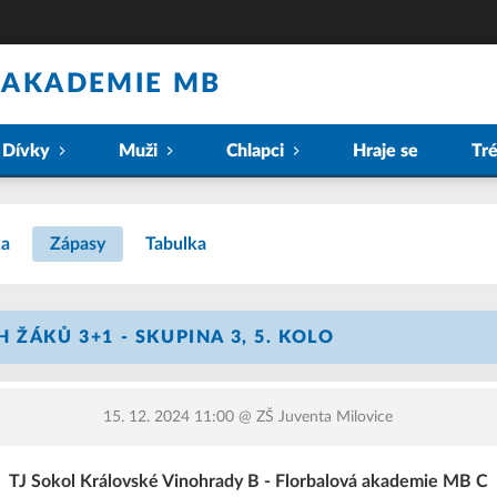
 AKADEMIE MB
Dívky
Muži
Chlapci
Hraje se
Tr
ka
Zápasy
Tabulka
 ŽÁKŮ 3+1 - SKUPINA 3, 5. KOLO
15. 12. 2024 11:00
@ ZŠ Juventa Milovice
TJ Sokol Královské Vinohrady B - Florbalová akademie MB C