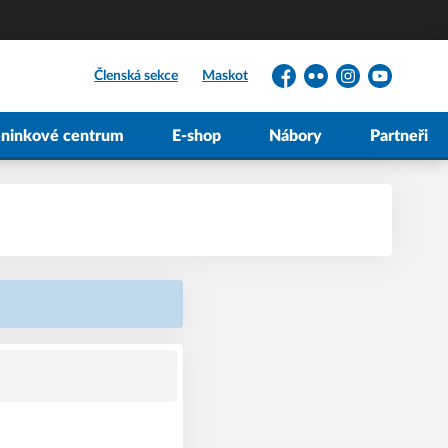
Členská sekce
Maskot
Facebook
Flickr
Instagram
YouTube
éninkové centrum
E-shop
Nábory
Partneři