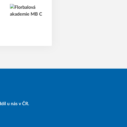
díl u nás v ČR.