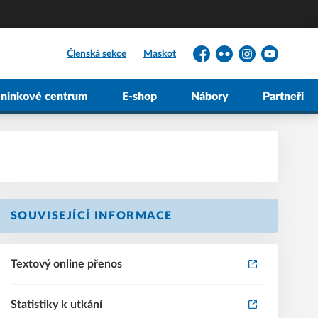
Členská sekce
Maskot
Facebook
Flickr
Instagram
YouTube
éninkové centrum
E-shop
Nábory
Partneři
SOUVISEJÍCÍ INFORMACE
Textový online přenos
Statistiky k utkání