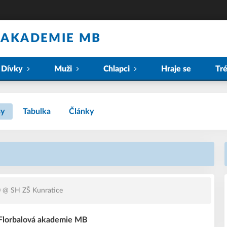
 AKADEMIE MB
Dívky
Muži
Chlapci
Hraje se
Tr
sy
Tabulka
Články
0
@ SH ZŠ Kunratice
 Florbalová akademie MB