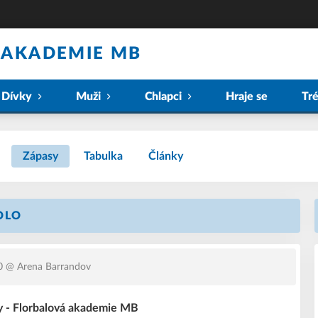
 AKADEMIE MB
Dívky
Muži
Chlapci
Hraje se
Tr
Zápasy
Tabulka
Články
KOLO
0
@ Arena Barrandov
y - Florbalová akademie MB