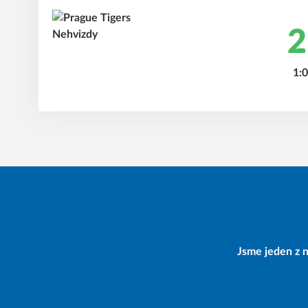
2
1:0
Jsme jeden z n