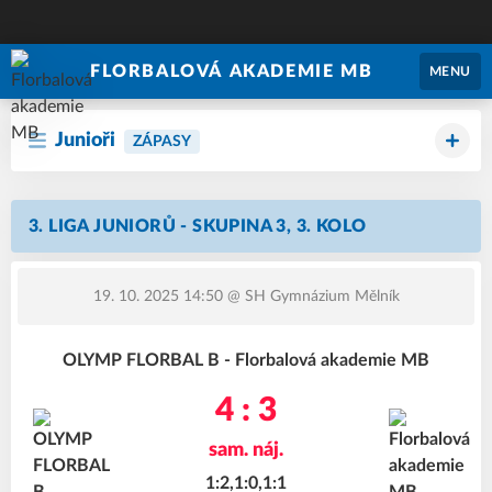
FLORBALOVÁ AKADEMIE MB
MENU
Junioři
ZÁPASY
3. LIGA JUNIORŮ - SKUPINA 3, 3. KOLO
19. 10. 2025 14:50
@ SH Gymnázium Mělník
OLYMP FLORBAL B - Florbalová akademie MB
4 : 3
sam. náj.
1:2,1:0,1:1