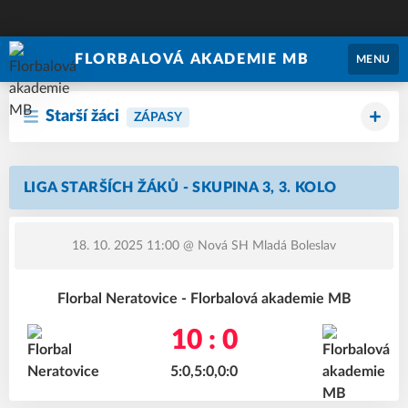
FLORBALOVÁ AKADEMIE MB
MENU
Starší žáci
ZÁPASY
LIGA STARŠÍCH ŽÁKŮ - SKUPINA 3, 3. KOLO
18. 10. 2025 11:00
@ Nová SH Mladá Boleslav
Florbal Neratovice - Florbalová akademie MB
10 : 0
5:0,5:0,0:0