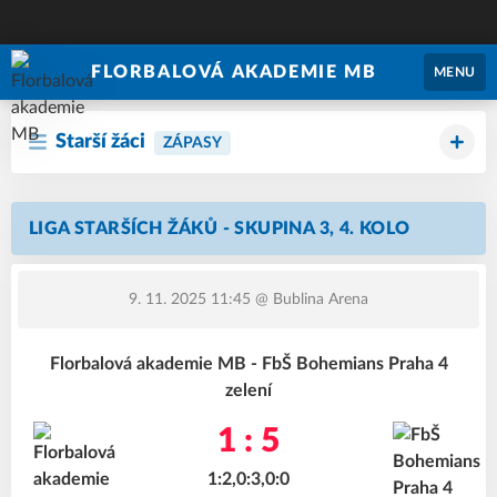
FLORBALOVÁ AKADEMIE MB
MENU
Starší žáci
ZÁPASY
LIGA STARŠÍCH ŽÁKŮ - SKUPINA 3, 4. KOLO
9. 11. 2025 11:45
@ Bublina Arena
Florbalová akademie MB - FbŠ Bohemians Praha 4
zelení
1 : 5
1:2,0:3,0:0