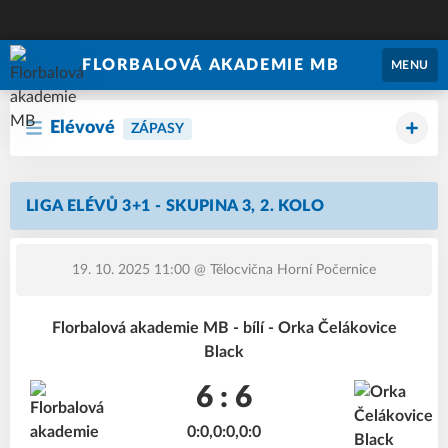
FLORBALOVÁ AKADEMIE MB
MENU
Elévové
ZÁPASY
LIGA ELÉVŮ 3+1 - SKUPINA 3, 2. KOLO
19. 10. 2025 11:00
@ Tělocvična Horní Počernice
Florbalová akademie MB - bílí - Orka Čelákovice
Black
6 : 6
0:0,0:0,0:0