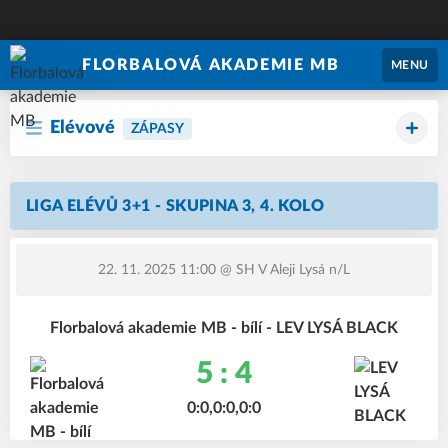
FLORBALOVÁ AKADEMIE MB
MENU
Elévové
ZÁPASY
LIGA ELÉVŮ 3+1 - SKUPINA 3, 4. KOLO
22. 11. 2025 11:00
@ SH V Aleji Lysá n/L
Florbalová akademie MB - bílí - LEV LYSÁ BLACK
5 : 4
0:0,0:0,0:0