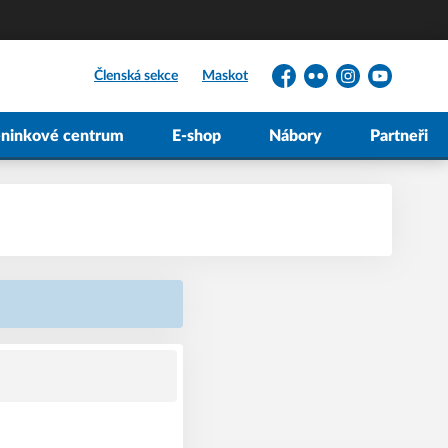
Členská sekce
Maskot
Facebook
Flickr
Instagram
YouTube
éninkové centrum
E-shop
Nábory
Partneři