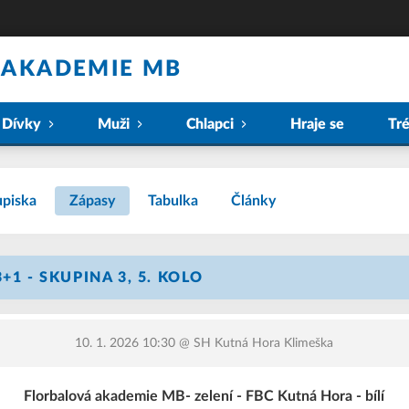
 AKADEMIE MB
Dívky
Muži
Chlapci
Hraje se
Tr
piska
Zápasy
Tabulka
Články
+1 - SKUPINA 3, 5. KOLO
10. 1. 2026 10:30
@ SH Kutná Hora Klimeška
Florbalová akademie MB- zelení - FBC Kutná Hora - bílí