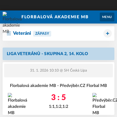
FLORBALOVÁ AKADEMIE MB
MENU
Veteráni
ZÁPASY
LIGA VETERÁNŮ - SKUPINA 2, 14. KOLO
31. 1. 2026 10:10
@ SH Česká Lípa
Florbalová akademie MB - Předvýběr.CZ Florbal MB
3 : 5
1:1,1:2,1:2