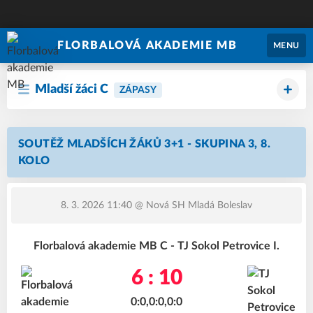
FLORBALOVÁ AKADEMIE MB
MENU
Mladší žáci C
ZÁPASY
SOUTĚŽ MLADŠÍCH ŽÁKŮ 3+1 - SKUPINA 3, 8.
KOLO
8. 3. 2026 11:40
@ Nová SH Mladá Boleslav
Florbalová akademie MB C - TJ Sokol Petrovice I.
6 : 10
0:0,0:0,0:0