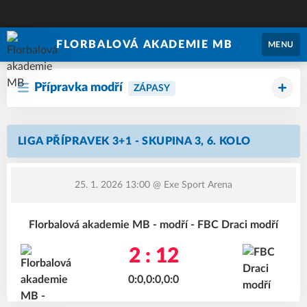
FLORBALOVÁ AKADEMIE MB
MENU
Přípravka modří
ZÁPASY
LIGA PŘÍPRAVEK 3+1 - SKUPINA 3, 6. KOLO
25. 1. 2026 13:00
@ Exe Sport Arena
Florbalová akademie MB - modří - FBC Draci modří
2 : 12
0:0,0:0,0:0