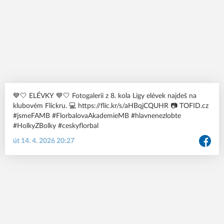
💙🤍 ELÉVKY 💙🤍 Fotogalerii z 8. kola Ligy elévek najdeš na
klubovém Flickru. 💻 https://flic.kr/s/aHBqjCQUHR 📷 TOFID.cz
#jsmeFAMB #FlorbalovaAkademieMB #hlavnenezlobte
#HolkyZBolky #ceskyflorbal
út 14. 4. 2026 20:27