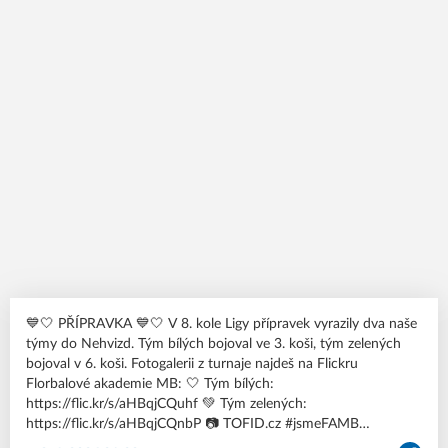
💙🤍 PŘÍPRAVKA 💙🤍 V 8. kole Ligy přípravek vyrazily dva naše
týmy do Nehvizd. Tým bílých bojoval ve 3. koši, tým zelených
bojoval v 6. koši. Fotogalerii z turnaje najdeš na Flickru
Florbalové akademie MB: 🤍 Tým bílých:
https://flic.kr/s/aHBqjCQuhf 💚 Tým zelených:
https://flic.kr/s/aHBqjCQnbP 📷 TOFID.cz #jsmeFAMB
#FlorbalovaAkademieMB #ceskyflorbal #hlavnenezlobte