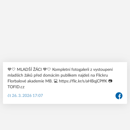
💙🤍 MLADŠÍ ŽÁCI 💙🤍 Kompletní fotogalerii z vystoupení
mladších žáků před domácím publikem najdeš na Flickru
Florbalové akademie MB. 💻 https://flic.kr/s/aHBqjCPffK 📷
TOFID.cz
čt 26. 3. 2026 17:07