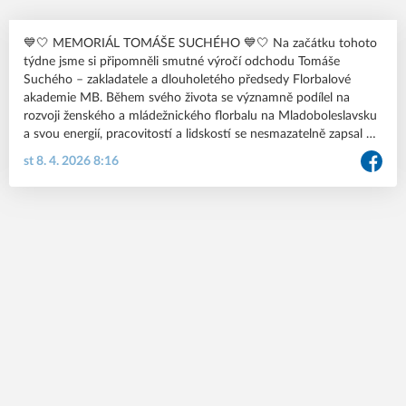
💙🤍 MEMORIÁL TOMÁŠE SUCHÉHO 💙🤍 Na začátku tohoto
týdne jsme si připomněli smutné výročí odchodu Tomáše
Suchého – zakladatele a dlouholetého předsedy Florbalové
akademie MB. Během svého života se významně podílel na
rozvoji ženského a mládežnického florbalu na Mladoboleslavsku
a svou energií, pracovitostí a lidskostí se nesmazatelně zapsal do
srdcí mnoha z nás. Na jeho počest a jako připomínku jeho
st 8. 4. 2026 8:16
odkazu pořádá Florbalová akademie MB Memoriál Tomáše
Suchého. V rámci prvního ročníku se odehrají dva turnaje – v
kategoriích elévek 👧 a elévů 👦. Mladé florbalové naděje se
představí nejen v zápasech, ale i v dovednostních soutěžích 🏑
🥅. 👉 Přijďte podpořit mladé florbalistky a florbalisty a společně
uctít památku člověka, který pro náš klub tolik znamenal. 🗓️
Sobota 16. května 2026 🕘 09:00–19:00 🏟️ Multifunkční
tělocvična Kosmonosy Turnaj probíhá za podpory města Mladá
Boleslav. #MemorialTS2026 #jsmeFAMB
#FlorbalovaAkademieMB #MladaBoleslav