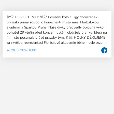
💙🤍 DOROSTENKY 💙🤍 Poslední kolo 1. ligy dorostenek
přineslo přímý souboj o konečné 4. místo mezi Florbalovou
akademií a Spartou Praha. Naše dívky předvedly bojovný výkon,
bohužel 29 vteřin před koncem utkání obdržely branku, která na
4. místo posunula právě pražský tým. 👏🏻 HOLKY DĚKUJEME
za skvělou reprezentaci Florbalové akademie během celé sezony.
📷 Fotogalerii od @tofid.cz najdeš na Flickru Florbalové
so 28. 3. 2026 8:00
akademie MB: https://flic.kr/s/aHBqjCPoqH 📋 Trocha statistik
na závěr: V ligové sezóně si dorostenky připsaly ve 21 zápasech
celkem 8 výher, 1 prohru po nájezdech a 12 proher. Děvčata
celkem vstřelila 49 branek, nejúspěšnější střelkyní byla Majda
Vilhelmová (@vilhelmova.m) s 18 zásahy, následovaná Nelou
Sporyschovou (@n.sporyschovaa__) s 12 zásahy. Kanadské
bodování naopak ovládla Nela Sporyschová s 22 body (12+10),
druhá Majda Vilhelmová získala 20 bodů (18+2). #jsmeFAMB
#FlorbalovaAkademieMB #HolkyZBolky #mladaboleslav
#ceskyflorbal