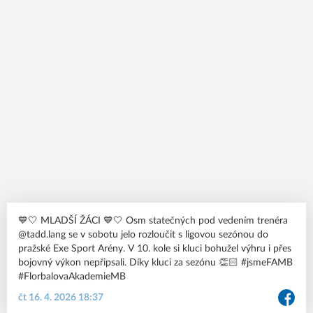
💙🤍 MLADŠÍ ŽÁCI 💙🤍 Osm statečných pod vedením trenéra
@tadd.lang se v sobotu jelo rozloučit s ligovou sezónou do
pražské Exe Sport Arény. V 10. kole si kluci bohužel výhru i přes
bojovný výkon nepřipsali. Díky kluci za sezónu 👏🏻 #jsmeFAMB
#FlorbalovaAkademieMB
čt 16. 4. 2026 18:37