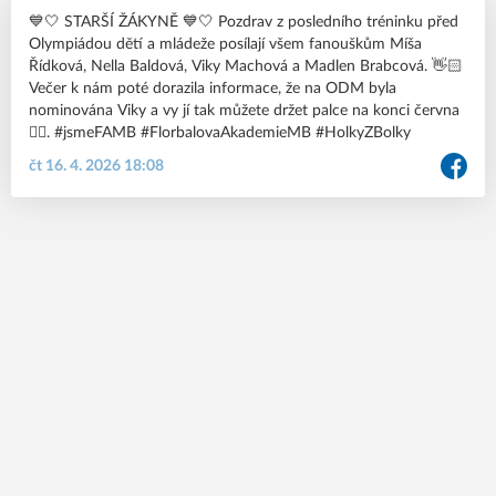
💙🤍 STARŠÍ ŽÁKYNĚ 💙🤍 Pozdrav z posledního tréninku před
Olympiádou dětí a mládeže posílají všem fanouškům Míša
Řídková, Nella Baldová, Viky Machová a Madlen Brabcová. 👋🏻
Večer k nám poté dorazila informace, že na ODM byla
nominována Viky a vy jí tak můžete držet palce na konci června
✊🏻. #jsmeFAMB #FlorbalovaAkademieMB #HolkyZBolky
čt 16. 4. 2026 18:08