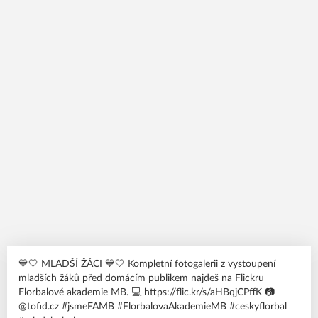
💙🤍 MLADŠÍ ŽÁCI 💙🤍 Kompletní fotogalerii z vystoupení
mladších žáků před domácím publikem najdeš na Flickru
Florbalové akademie MB. 💻 https://flic.kr/s/aHBqjCPffK 📷
@tofid.cz #jsmeFAMB #FlorbalovaAkademieMB #ceskyflorbal