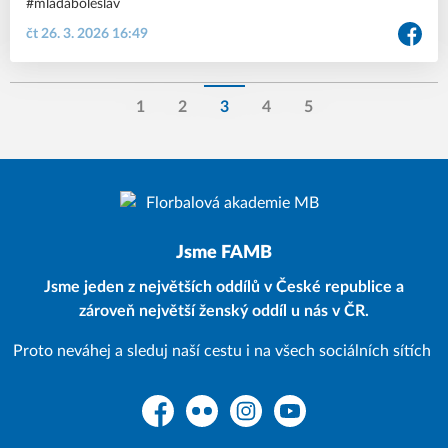
#mladaboleslav
čt 26. 3. 2026 16:49
1
2
3
4
5
Jsme FAMB
Jsme jeden z největších oddílů v České republice a
zároveň největší ženský oddíl u nás v ČR.
Proto neváhej a sleduj naší cestu i na všech sociálních sítích
Facebook
Flickr
Instagram
YouTube