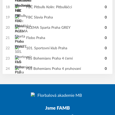
18
FBC Pitbulls Kolín: Pitbulláčci
0
19
FBC Slavia Praha
0
20
ACEMA Sparta Praha GREY
0
21
Flobo Praha
0
22
101. Sportovní klub Praha
0
23
FbŠ Bohemians Praha 4 černí
0
24
FbŠ Bohemians Praha 4 pruhovaní
0
Jsme FAMB