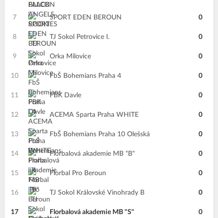
7
SPORT EDEN BEROUN
0
8
TJ Sokol Petrovice I.
0
9
Orka Milovice
0
10
FbŠ Bohemians Praha 4
0
11
FBK Davle
0
12
ACEMA Sparta Praha WHITE
0
13
FbŠ Bohemians Praha 10 Olešská
0
14
Florbalová akademie MB "B"
0
15
Florbal Pro Beroun
0
16
TJ Sokol Královské Vinohrady B
0
17
Florbalová akademie MB "S"
0