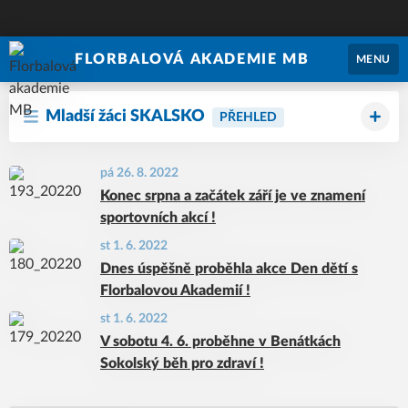
FLORBALOVÁ AKADEMIE MB
MENU
Mladší žáci SKALSKO
PŘEHLED
pá 26. 8. 2022
Konec srpna a začátek září je ve znamení
sportovních akcí !
st 1. 6. 2022
Dnes úspěšně proběhla akce Den dětí s
Florbalovou Akademií !
st 1. 6. 2022
V sobotu 4. 6. proběhne v Benátkách
Sokolský běh pro zdraví !