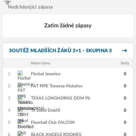
Nadcházející zápasy
Zatím žádné zápasy
SOUTĚŽ MLADŠÍCH ŽÁKŮ 3+1 - SKUPINA 3
Název týmu
Body
1
Florbal Jesenice
0
2
FAT PIPE Traverza Mukařov
0
3
TEXAS LONGHORNS DDM P6
0
4
TJ Sokol Dobříš
0
5
Floorball Club FALCON
0
6
BLACK ANGELS ROOKIES
0