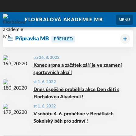
FLORBALOVÁ AKADEMIE MB
MENU
Přípravka MB
PŘEHLED
pá 26. 8. 2022
Konec srpna a začátek září je ve znamení
sportovních akcí !
st 1. 6. 2022
Dnes úspěšně proběhla akce Den dětí s
Florbalovou Akademií !
st 1. 6. 2022
V sobotu 4. 6. proběhne v Benátkách
Sokolský běh pro zdraví !