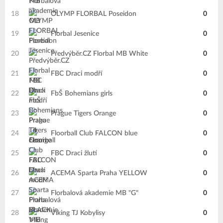
18
OLYMP FLORBAL Poseidon
0
19
Florbal Jesenice
0
20
Předvýběr.CZ Florbal MB White
0
21
FBC Draci modří
0
22
FbŠ Bohemians girls
0
23
Prague Tigers Orange
0
24
Floorball Club FALCON blue
0
25
FBC Draci žlutí
0
26
ACEMA Sparta Praha YELLOW
0
27
Florbalová akademie MB "G"
0
28
Viking TJ Kobylisy
0