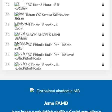
29
FBC Kutná Hora - Bílí
0
30
Tatran OC Šestka Střešovice
0
31
SK Florbal Benešov I.
0
32
BLACK ANGELS MINI
0
33
FBC Pitbulls Kolín:Pitbulláčata
0
34
FBC Pitbulls Kolín:Pitbulláčkové
0
35
SK Florbal Benešov II.
0
Jsme FAMB