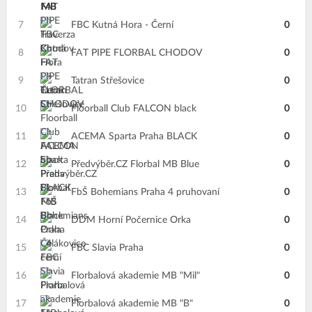
7
FBC Kutná Hora - Černí
0
8
FAT PIPE FLORBAL CHODOV
0
9
Tatran Střešovice
0
10
Floorball Club FALCON black
0
11
ACEMA Sparta Praha BLACK
0
12
Předvýběr.CZ Florbal MB Blue
0
13
FbŠ Bohemians Praha 4 pruhovaní
0
14
DDM Horní Počernice Orka
0
15
FBC Slavia Praha
0
16
Florbalová akademie MB "Mil"
0
17
Florbalová akademie MB "B"
0