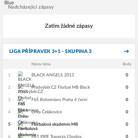
Nadcházející zápasy
Zatím žádné zápasy
LIGA PŘÍPRAVEK 3+1 - SKUPINA 3
Název týmu
Body
1
BLACK ANGELS 2013
0
2
Předvýběr.CZ Florbal MB Black
0
3
FbŠ Bohemians Praha 4 černí
0
4
Orka Čelákovice
0
5
Florbalová akademie MB
0
6
FAT PIPE Traverza Chodov
0