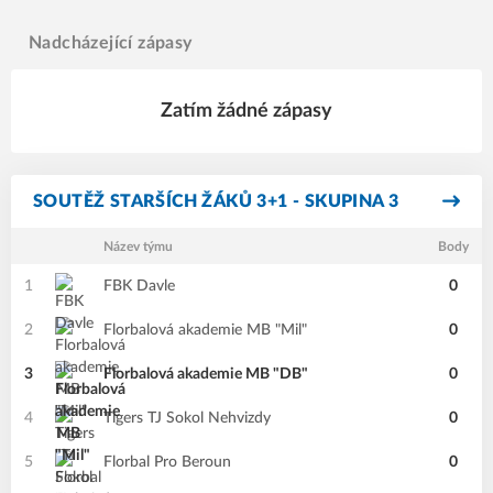
Nadcházející zápasy
Zatím žádné zápasy
SOUTĚŽ STARŠÍCH ŽÁKŮ 3+1 - SKUPINA 3
Název týmu
Body
1
FBK Davle
0
2
Florbalová akademie MB "Mil"
0
3
Florbalová akademie MB "DB"
0
4
Tigers TJ Sokol Nehvizdy
0
5
Florbal Pro Beroun
0