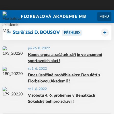
FLORBALOVÁ AKADEMIE MB
MENU
Starší žáci D. BOUSOV
PŘEHLED
pá 26. 8. 2022
Konec srpna a začátek září je ve znamení
sportovních akcí !
st 1. 6. 2022
Dnes úspěšně proběhla akce Den dětí s
Florbalovou Akademií !
st 1. 6. 2022
V sobotu 4. 6. proběhne v Benátkách
Sokolský běh pro zdraví !