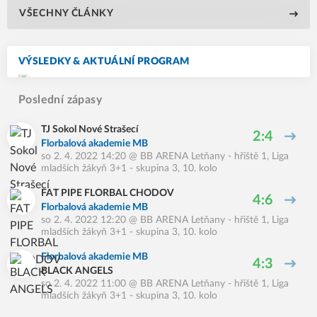
VŠECHNY ČLÁNKY
VÝSLEDKY & AKTUÁLNÍ PROGRAM
Poslední zápasy
TJ Sokol Nové Strašecí
2:4
Florbalová akademie MB
so 2. 4. 2022 14:20
@
BB ARENA Letňany - hřiště 1
,
Liga
mladších žákyň 3+1 - skupina 3, 10. kolo
FAT PIPE FLORBAL CHODOV
4:6
Florbalová akademie MB
so 2. 4. 2022 12:20
@
BB ARENA Letňany - hřiště 1
,
Liga
mladších žákyň 3+1 - skupina 3, 10. kolo
Florbalová akademie MB
4:3
BLACK ANGELS
so 2. 4. 2022 11:00
@
BB ARENA Letňany - hřiště 1
,
Liga
mladších žákyň 3+1 - skupina 3, 10. kolo