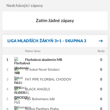
Nadcházející zápasy
Zatím žádné zápasy
LIGA MLADŠÍCH ŽÁKYŇ 3+1 - SKUPINA 3
Název týmu
Body
1
Florbalová akademie MB
0
2
TJ Sokol Nové Strašecí
0
3
FAT PIPE FLORBAL CHODOV
0
4
BLACK ANGELS
0
5
FbŠ Bohemians bílé
0
6
Rudná Panthers Praha
0