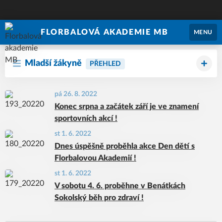
FLORBALOVÁ AKADEMIE MB
MENU
Mladší žákyně
PŘEHLED
pá 26. 8. 2022
Konec srpna a začátek září je ve znamení
sportovních akcí !
st 1. 6. 2022
Dnes úspěšně proběhla akce Den dětí s
Florbalovou Akademií !
st 1. 6. 2022
V sobotu 4. 6. proběhne v Benátkách
Sokolský běh pro zdraví !