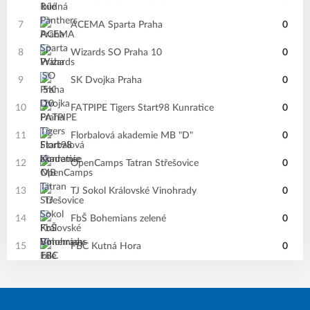
7
ACEMA Sparta Praha
0
8
Wizards SO Praha 10
0
9
SK Dvojka Praha
0
10
FATPIPE Tigers Start98 Kunratice
0
11
Florbalová akademie MB "D"
0
12
OpenCamps Tatran Střešovice
0
13
TJ Sokol Královské Vinohrady
0
14
FbŠ Bohemians zelené
0
15
FBC Kutná Hora
0