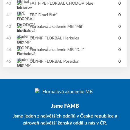
40
FAT PIPE FLORBAL CHODOV blue
0
41
FBC Draci žlutí
0
42
Florbalová akademie MB "Mil"
0
43
OLYMP FLORBAL Herkules
0
44
Florbalová akademie MB "Dal"
0
45
OLYMP FLORBAL Poseidon
0
Jsme FAMB
Jsme jeden z největších oddílů v České republice a
zároveň největší ženský oddíl u nás v ČR.