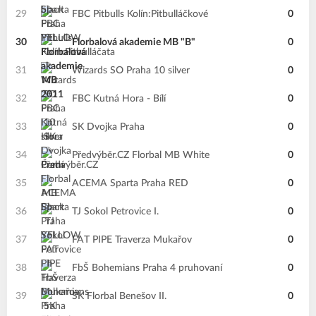
29
FBC Pitbulls Kolín:Pitbulláčkové
0
30
Florbalová akademie MB "B"
0
31
Wizards SO Praha 10 silver
0
32
FBC Kutná Hora - Bílí
0
33
SK Dvojka Praha
0
34
Předvýběr.CZ Florbal MB White
0
35
ACEMA Sparta Praha RED
0
36
TJ Sokol Petrovice I.
0
37
FAT PIPE Traverza Mukařov
0
38
FbŠ Bohemians Praha 4 pruhovaní
0
39
SK Florbal Benešov II.
0