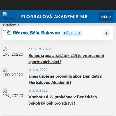
FLORBALOVÁ AKADEMIE MB
MENU
Březno, Bělá, Bukovno
PŘEHLED
pá 26. 8. 2022
Konec srpna a začátek září je ve znamení
sportovních akcí !
st 1. 6. 2022
Dnes úspěšně proběhla akce Den dětí s
Florbalovou Akademií !
st 1. 6. 2022
V sobotu 4. 6. proběhne v Benátkách
Sokolský běh pro zdraví !