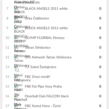
7
BLACK ANGELS 2011 white
0
8
Orka Čelákovice
0
9
BLACK ANGELS 2012 white
0
10
OLYMP FLORBAL Perseus
0
11
Tatran Střešovice
0
12
XPS Network Tatran Střešovice
0
13
T.J. Sokol Šestajovice
0
14
FBC Draci modří
0
15
FBK Fat Pipe Vosy Praha
0
16
Floorball Club FALCON black
0
17
FBC Kutná Hora - Černí
0