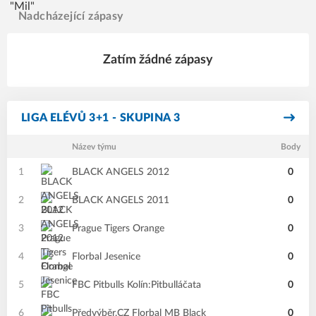
Nadcházející zápasy
Zatím žádné zápasy
LIGA ELÉVŮ 3+1 - SKUPINA 3
Název týmu
Body
1
BLACK ANGELS 2012
0
2
BLACK ANGELS 2011
0
3
Prague Tigers Orange
0
4
Florbal Jesenice
0
5
FBC Pitbulls Kolín:Pitbulláčata
0
6
Předvýběr.CZ Florbal MB Black
0