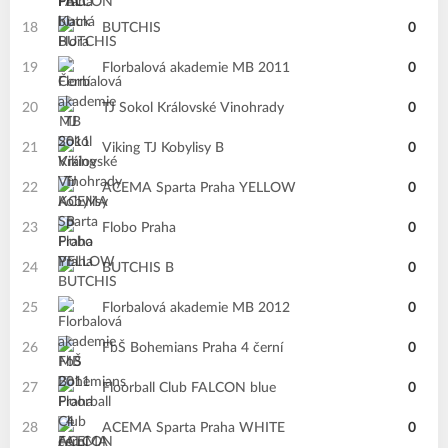
18
BUTCHIS
0
19
Florbalová akademie MB 2011
0
20
TJ Sokol Královské Vinohrady
0
21
Viking TJ Kobylisy B
0
22
ACEMA Sparta Praha YELLOW
0
23
Flobo Praha
0
24
BUTCHIS B
0
25
Florbalová akademie MB 2012
0
26
FbŠ Bohemians Praha 4 černí
0
27
Floorball Club FALCON blue
0
28
ACEMA Sparta Praha WHITE
0