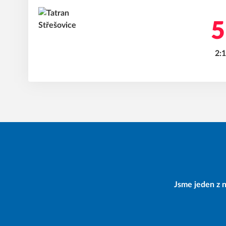
5
2:1
Jsme jeden z n