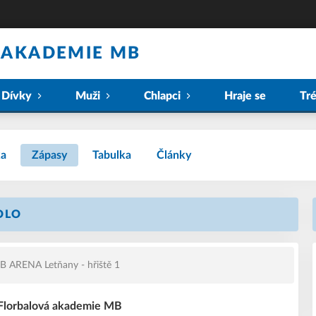
 AKADEMIE MB
Dívky
Muži
Chlapci
Hraje se
Tr
ka
Zápasy
Tabulka
Články
KOLO
 ARENA Letňany - hřiště 1
- Florbalová akademie MB