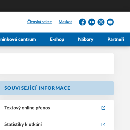
Členská sekce
Maskot
Facebook
Flickr
Instagram
YouTube
éninkové centrum
E-shop
Nábory
Partneři
SOUVISEJÍCÍ INFORMACE
Textový online přenos
Statistiky k utkání