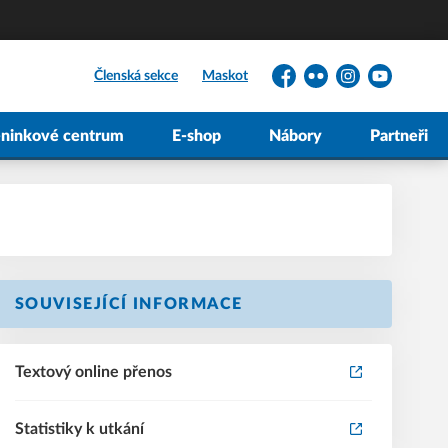
Členská sekce
Maskot
Facebook
Flickr
Instagram
YouTube
éninkové centrum
E-shop
Nábory
Partneři
SOUVISEJÍCÍ INFORMACE
Textový online přenos
Statistiky k utkání