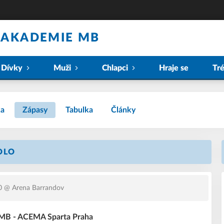
 AKADEMIE MB
Dívky
Muži
Chlapci
Hraje se
Tr
ka
Zápasy
Tabulka
Články
KOLO
0
@ Arena Barrandov
 MB - ACEMA Sparta Praha