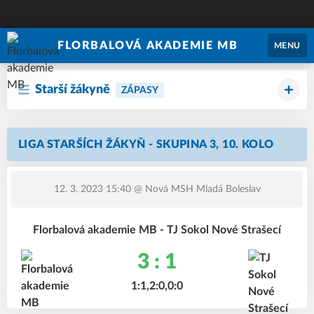
FLORBALOVÁ AKADEMIE MB
MENU
Starší žákyně
ZÁPASY
LIGA STARŠÍCH ŽÁKYŇ - SKUPINA 3, 10. KOLO
12. 3. 2023 15:40
@ Nová MSH Mladá Boleslav
Florbalová akademie MB - TJ Sokol Nové Strašecí
3 : 1
1:1,2:0,0:0