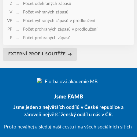
Z
...
Počet odehraných zápasů
V
...
Počet vyhraných zápasů
VP
...
Počet vyhraných zápasů v prodloužení
PP
...
Počet prohraných zápasů v prodloužení
P
...
Počet prohraných zápasů
EXTERNÍ PROFIL SOUTĚŽE
Jsme FAMB
Jsme jeden z největších oddílů v České republice a
zároveň největší ženský oddíl u nás v ČR.
Proto neváhej a sleduj naší cestu i na všech sociálních sítích