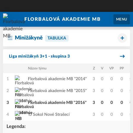
FLORBALOVÁ AKADEMIE MB
MENU
Minižákyně
TABULKA
Liga minižákyň 3+1 - skupina 3
Název týmu
Z
V
VP
PP
P
1
Florbalová akademie MB "2014"
3
0
0
0
0
2
Florbalová akademie MB "2015"
3
0
0
0
0
3
Florbalová akademie MB "2016"
3
0
0
0
0
4
TJ Sokol Nové Strašecí
3
0
0
0
0
Legenda: