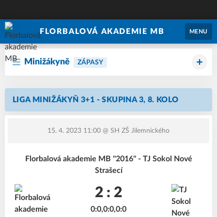
FLORBALOVÁ AKADEMIE MB
MENU
Minižákyně
ZÁPASY
LIGA MINIŽÁKYŇ 3+1 - SKUPINA 3, 8. KOLO
15. 4. 2023 11:00
@ SH ZŠ Jilemnického
Florbalová akademie MB "2016" - TJ Sokol Nové
Strašecí
2 : 2
0:0,0:0,0:0