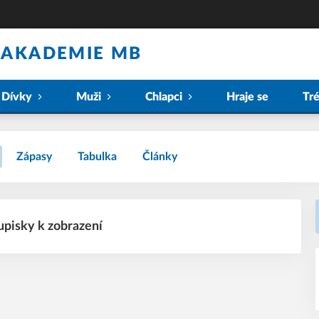
 AKADEMIE MB
Dívky
Muži
Chlapci
Hraje se
Tr
Zápasy
Tabulka
Články
upisky k zobrazení