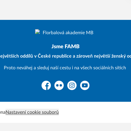
Jsme FAMB
ejvětších oddílů v České republice a zároveň největší ženský od
Proto neváhej a sleduj naší cestu i na všech sociálních sítích
Facebook
Flickr
Instagram
YouTube
ena
Nastavení cookie souborů