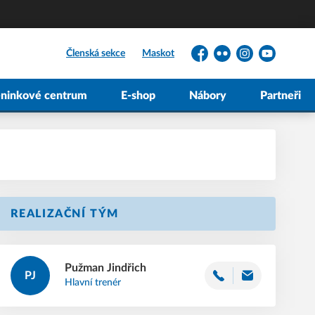
Členská sekce
Maskot
Facebook
Flickr
Instagram
YouTube
éninkové centrum
E-shop
Nábory
Partneři
REALIZAČNÍ TÝM
Pužman
Jindřich
PJ
Hlavní trenér