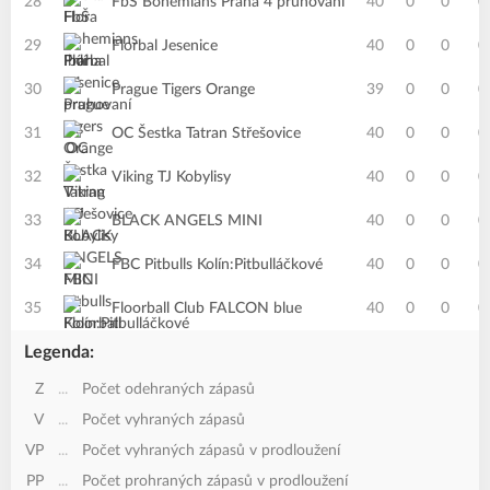
28
FbŠ Bohemians Praha 4 pruhovaní
40
0
0
0
29
Florbal Jesenice
40
0
0
0
30
Prague Tigers Orange
39
0
0
0
31
OC Šestka Tatran Střešovice
40
0
0
0
32
Viking TJ Kobylisy
40
0
0
0
33
BLACK ANGELS MINI
40
0
0
0
34
FBC Pitbulls Kolín:Pitbulláčkové
40
0
0
0
35
Floorball Club FALCON blue
40
0
0
0
Legenda:
Z
...
Počet odehraných zápasů
V
...
Počet vyhraných zápasů
VP
...
Počet vyhraných zápasů v prodloužení
PP
...
Počet prohraných zápasů v prodloužení