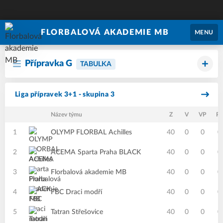
FLORBALOVÁ AKADEMIE MB
MENU
Přípravka G
TABULKA
Liga přípravek 3+1 - skupina 3
Název týmu
Z
V
VP
PP
1
OLYMP FLORBAL Achilles
40
0
0
0
2
ACEMA Sparta Praha BLACK
40
0
0
0
3
Florbalová akademie MB
40
0
0
0
4
FBC Draci modří
40
0
0
0
5
Tatran Střešovice
40
0
0
0