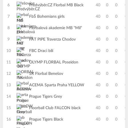
6
Předvýběr.CZ Florbal MB Black
40
0
0
0
7
FbŠ Bohemians girls
40
0
0
0
8
Florbalová akademie MB "Mil"
40
0
0
0
9
FAT PIPE Traverza Chodov
40
0
0
0
10
FBC Draci bílí
40
0
0
0
11
OLYMP FLORBAL Poseidon
40
0
0
0
12
SK Florbal Benešov
40
0
0
0
13
ACEMA Sparta Praha YELLOW
40
0
0
0
14
Prague Tigers Grey
40
0
0
0
15
Floorball Club FALCON black
40
0
0
0
16
Prague Tigers Black
40
0
0
0