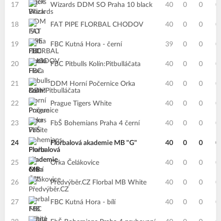
17
Wizards DDM SO Praha 10 black
40
0
0
0
18
FAT PIPE FLORBAL CHODOV
40
0
0
0
19
FBC Kutná Hora - černí
39
0
0
0
20
FBC Pitbulls Kolín:Pitbulláčata
40
0
0
0
21
DDM Horní Počernice Orka
40
0
0
0
22
Prague Tigers White
40
0
0
0
23
FbŠ Bohemians Praha 4 černí
40
0
0
0
24
Florbalová akademie MB "G"
40
0
0
0
25
Orka Čelákovice
40
0
0
0
26
Předvýběr.CZ Florbal MB White
40
0
0
0
27
FBC Kutná Hora - bílí
40
0
0
0