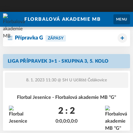
FLORBALOVÁ AKADEMIE MB
MENU
Přípravka G
ZÁPASY
LIGA PŘÍPRAVEK 3+1 - SKUPINA 3, 5. KOLO
8. 1. 2023 11:30
@ SH U Učiliště Čelákovice
Florbal Jesenice - Florbalová akademie MB "G"
2 : 2
0:0,0:0,0:0