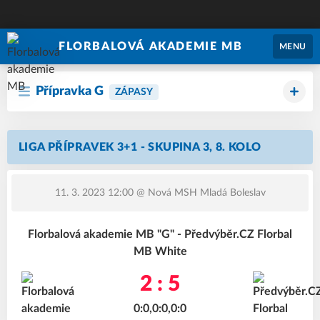
FLORBALOVÁ AKADEMIE MB
MENU
Přípravka G
ZÁPASY
LIGA PŘÍPRAVEK 3+1 - SKUPINA 3, 8. KOLO
11. 3. 2023 12:00
@ Nová MSH Mladá Boleslav
Florbalová akademie MB "G" - Předvýběr.CZ Florbal
MB White
2 : 5
0:0,0:0,0:0