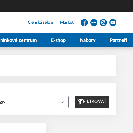
Členská sekce
Maskot
Facebook
Flickr
Instagram
YouTube
éninkové centrum
E-shop
Nábory
Partneři
FILTROVAT