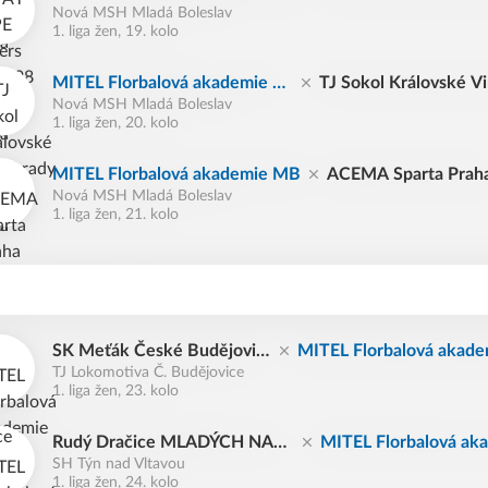
Nová MSH Mladá Boleslav
1. liga žen, 19. kolo
MITEL Florbalová akademie M
TJ Sokol Královské V
Nová MSH Mladá Boleslav
B
y
1. liga žen, 20. kolo
MITEL Florbalová akademie MB
ACEMA Sparta Prah
Nová MSH Mladá Boleslav
1. liga žen, 21. kolo
SK Meťák České Budějovic
MITEL Florbalová akad
TJ Lokomotiva Č. Budějovice
e
B
1. liga žen, 23. kolo
Rudý Dračice MLADÝCH NAD
MITEL Florbalová ak
SH Týn nad Vltavou
ĚJÍ Týn
e MB
1. liga žen, 24. kolo