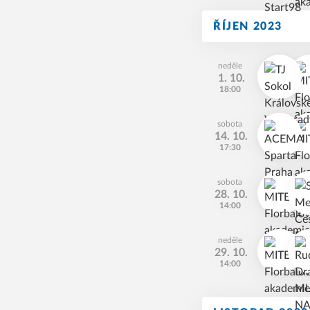
ŘÍJEN 2023
neděle
1. 10.
18:00
sobota
14. 10.
17:30
sobota
28. 10.
14:00
neděle
29. 10.
14:00