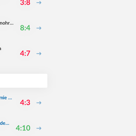
3:8
inohrad
8:4
a
4:7
emie M
4:3
ademi
4:10