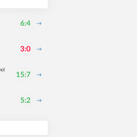
6:4
3:0
ecí
15:7
5:2