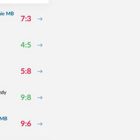
mie MB
7:3
4:5
5:8
zdy
9:8
 MB
9:6