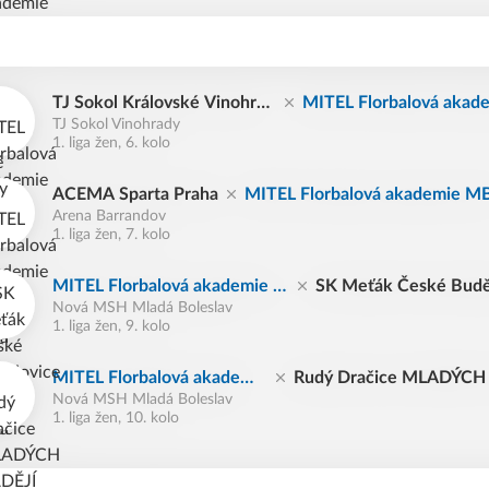
TJ Sokol Královské Vinohrad
MITEL Florbalová akad
TJ Sokol Vinohrady
y
B
1. liga žen, 6. kolo
ACEMA Sparta Praha
MITEL Florbalová akademie M
Arena Barrandov
1. liga žen, 7. kolo
MITEL Florbalová akademie M
SK Meťák České Budě
Nová MSH Mladá Boleslav
B
ce
1. liga žen, 9. kolo
MITEL Florbalová akademi
Rudý Dračice MLADÝCH
Nová MSH Mladá Boleslav
e MB
JÍ Týn
1. liga žen, 10. kolo