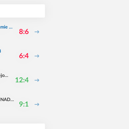
emie M
8:6
B
6:4
jovi
12:4
 NADĚ
9:1