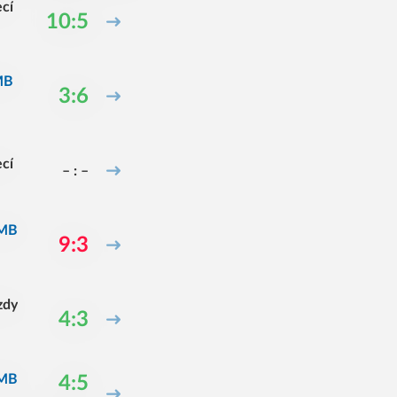
ecí
10:5
MB
3:6
ecí
– : –
 MB
9:3
zdy
4:3
 MB
4:5