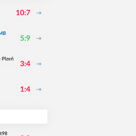
10:7
 MB
5:9
 Plzeň
3:4
1:4
rt98