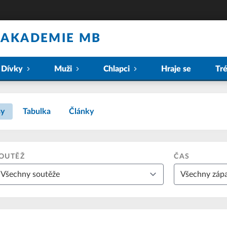
 AKADEMIE MB
Dívky
Muži
Chlapci
Hraje se
Tr
sy
Tabulka
Články
OUTĚŽ
ČAS