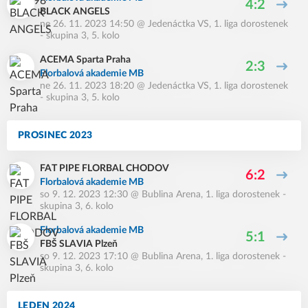
4:2
BLACK ANGELS
ne 26. 11. 2023 14:50
@
Jedenáctka VS
,
1. liga dorostenek
- skupina 3, 5. kolo
ACEMA Sparta Praha
2:3
Florbalová akademie MB
ne 26. 11. 2023 18:20
@
Jedenáctka VS
,
1. liga dorostenek
- skupina 3, 5. kolo
PROSINEC 2023
FAT PIPE FLORBAL CHODOV
6:2
Florbalová akademie MB
so 9. 12. 2023 12:30
@
Bublina Arena
,
1. liga dorostenek -
skupina 3, 6. kolo
Florbalová akademie MB
5:1
FBŠ SLAVIA Plzeň
so 9. 12. 2023 17:10
@
Bublina Arena
,
1. liga dorostenek -
skupina 3, 6. kolo
LEDEN 2024