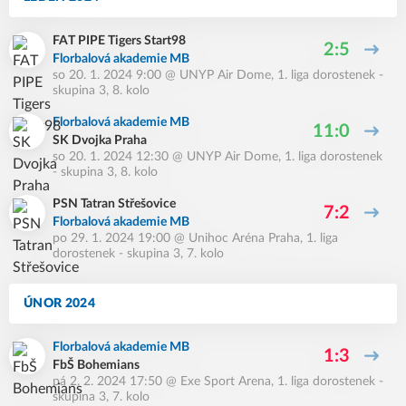
FAT PIPE Tigers Start98
2:5
Florbalová akademie MB
so 20. 1. 2024 9:00
@
UNYP Air Dome
,
1. liga dorostenek -
skupina 3, 8. kolo
Florbalová akademie MB
11:0
SK Dvojka Praha
so 20. 1. 2024 12:30
@
UNYP Air Dome
,
1. liga dorostenek
- skupina 3, 8. kolo
PSN Tatran Střešovice
7:2
Florbalová akademie MB
po 29. 1. 2024 19:00
@
Unihoc Aréna Praha
,
1. liga
dorostenek - skupina 3, 7. kolo
ÚNOR 2024
Florbalová akademie MB
1:3
FbŠ Bohemians
pá 2. 2. 2024 17:50
@
Exe Sport Arena
,
1. liga dorostenek -
skupina 3, 7. kolo