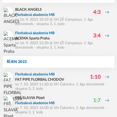
BLACK ANGELS
4:3
Florbalová akademie MB
so 16. 9. 2023 10:10
@
SH ZŠ Campanus
,
1. liga
dorostenek - skupina 3, 1. kolo
Florbalová akademie MB
3:4
ACEMA Sparta Praha
so 16. 9. 2023 12:30
@
SH ZŠ Campanus
,
1. liga
dorostenek - skupina 3, 1. kolo
ŘÍJEN 2023
Florbalová akademie MB
1:10
FAT PIPE FLORBAL CHODOV
so 7. 10. 2023 11:20
@
SH Čakovice
,
1. liga dorostenek -
skupina 3, 2. kolo
FBŠ SLAVIA Plzeň
1:7
Florbalová akademie MB
so 7. 10. 2023 16:00
@
SH Čakovice
,
1. liga dorostenek -
skupina 3, 2. kolo