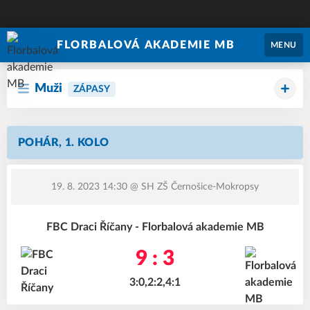
FLORBALOVÁ AKADEMIE MB
MENU
Muži
ZÁPASY
POHÁR, 1. KOLO
19. 8. 2023 14:30
@ SH ZŠ Černošice-Mokropsy
FBC Draci Říčany - Florbalová akademie MB
9 : 3
3:0,2:2,4:1