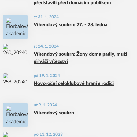
představili před domácím publikem
st 31. 1. 2024
Víkendový souhrn: 27. - 28. ledna
st 24. 1. 2024
Víkendový souhrn: Ženy doma padly, muži
přiváží vítězství
pá 19. 1. 2024
Novoroční celoklubové hraní s rodiči
út 9. 1. 2024
Víkendový souhrn
po 11. 12. 2023